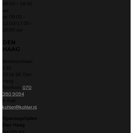
08.00 - 18.00
uur
zo: 08.00 -
12.00/17.00 -
20.00 uur
DEN
HAAG
Binckhorstlaan
130
2516 BE Den
Haag
Telefoon:
070
380 9094
e-mail:
kohler@kohler.nl
Openingstijden
Den Haag
ma t/m vrij: