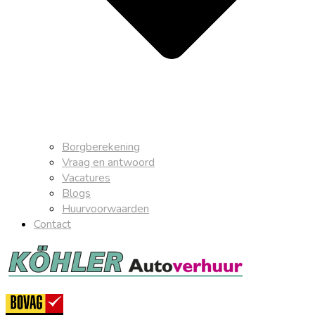
Borgberekening
Vraag en antwoord
Vacatures
Blogs
Huurvoorwaarden
Contact