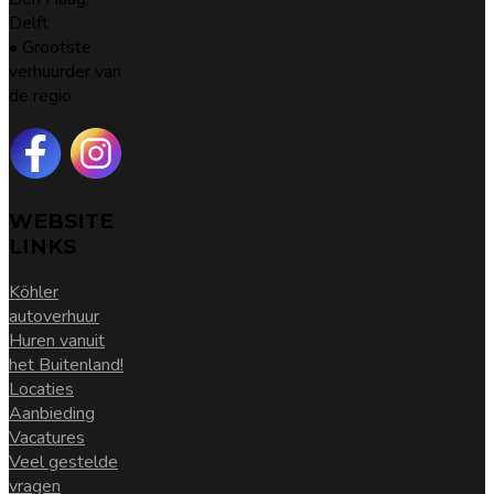
Delft
• Grootste
verhuurder van
de regio
WEBSITE
LINKS
Köhler
autoverhuur
Huren vanuit
het Buitenland!
Locaties
Aanbieding
Vacatures
Veel gestelde
vragen