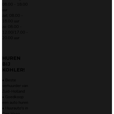
08.00 - 18.00
uur
zat: 08.00 -
18.00 uur
zo: 08.00 -
12.00/17.00 -
20.00 uur
HUREN
BIJ
KOHLER!
• Beste
verhuurder van
Zuid-Holland
• Goedkoop
een auto huren
• Huurauto's in
Den Haag,