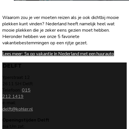
5x op vakantie in Nederland met een huurauto
Waarom zou je ver moeten reizen als je ook dichtbij mooie
plekken kunt vinden? Nederland heeft namelijk heel wat
mooie plekken die je zeker eens gezien moet hebben.
Hieronder hebben we onze 5 favoriete
vakantiebestemmingen op een rijtje gezet.
Lees meer: 5x op vakantie in Nederland met een huurauto
DELFT
Yperstraat 12
2611 SH Delft
Telefoon:
015
212 1419
e-mail:
delft@kohler.nl
Openingstijden Delft
ma t/m zat: