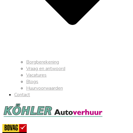
Borgberekening
Vraag en antwoord
Vacatures
Blogs
Huurvoorwaarden
Contact