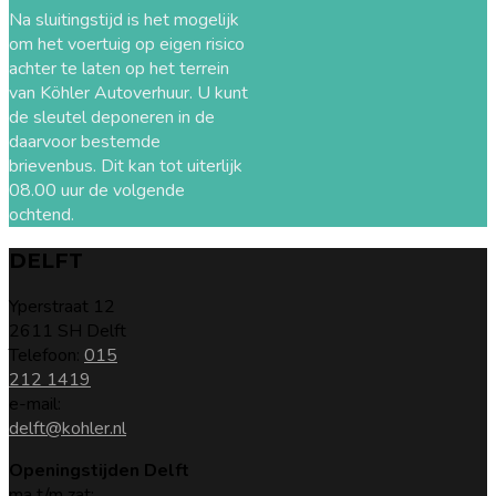
Na sluitingstijd is het mogelijk
om het voertuig op eigen risico
achter te laten op het terrein
van Köhler Autoverhuur. U kunt
de sleutel deponeren in de
daarvoor bestemde
brievenbus. Dit kan tot uiterlijk
08.00 uur de volgende
ochtend.
DELFT
Yperstraat 12
2611 SH Delft
Telefoon:
015
212 1419
e-mail:
delft@kohler.nl
Openingstijden Delft
ma t/m zat: