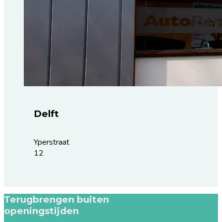
Delft
Yperstraat
12
Terugbrengen buiten
openingstijden