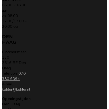
08.00 - 18.00
uur
zo: 08.00 -
12.00/17.00 -
20.00 uur
DEN
HAAG
Binckhorstlaan
130
2516 BE Den
Haag
Telefoon:
070
380 9094
e-mail:
kohler@kohler.nl
Openingstijden
Den Haag