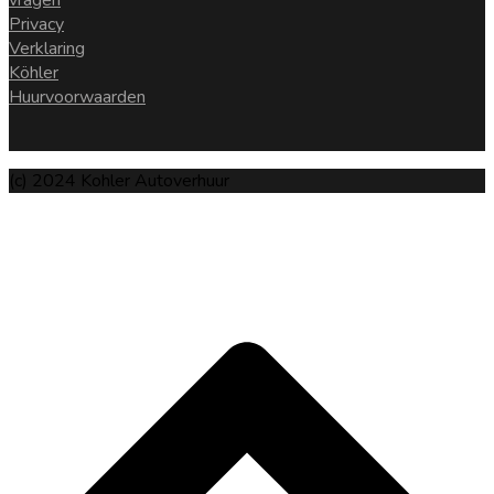
vragen
Privacy
Verklaring
Köhler
Huurvoorwaarden
(c) 2024 Kohler Autoverhuur