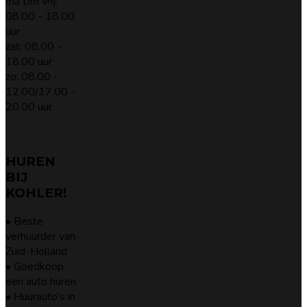
ma t/m vrij:
08.00 - 18.00
uur
zat: 08.00 -
18.00 uur
zo: 08.00 -
12.00/17.00 -
20.00 uur
HUREN
BIJ
KOHLER!
• Beste
verhuurder van
Zuid-Holland
• Goedkoop
een auto huren
• Huurauto's in