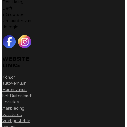
Den Haag,
Delft
• Grootste
verhuurder van
de regio
WEBSITE
LINKS
Köhler
autoverhuur
Huren vanuit
het Buitenland!
Locaties
Aanbieding
Vacatures
Veel gestelde