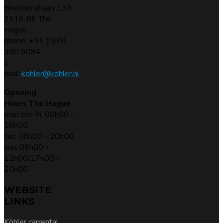
Binckhorstlaan 130
2516 BE The
Hague
phone: +31 (0)70
380 9094
e-
mail:
kohler@kohler.nl
Opening
Hours The Hague
mon t/m fri: 08h00 -
18h00
sat: 08h00 - 20h00
sun: 08h00 -
12h00/17h00 -
20h00
WEBSITE
LINKS
Köhler carrental