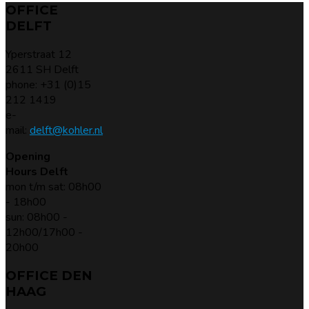
OFFICE
DELFT
Yperstraat 12
2611 SH Delft
phone: +31 (0)15
212 1419
e-
mail:
delft@kohler.nl
Opening
Hours Delft
mon t/m sat: 08h00
- 18h00
sun: 08h00 -
12h00/17h00 -
20h00
OFFICE DEN
HAAG