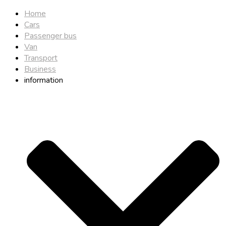
Home
Cars
Passenger bus
Van
Transport
Business
information